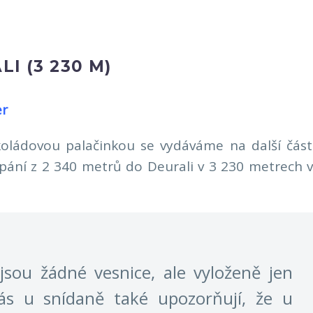
LI (3 230 M)
er
koládovou palačinkou se vydáváme na další část
ání z 2 340 metrů do Deurali v 3 230 metrech v
jsou žádné vesnice, ale vyloženě jen
ás u snídaně také upozorňují, že u