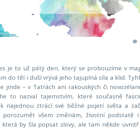
 Dnes je to už pátý den, který se probouzíme v m
 do těl i duší vrývá jeho tajuplná síla a klid. Tyh
de jinde – v Tatrách ani rakouských či novozéla
he to nazval tajemstvím, které současně fasci
ěk najednou ztrácí své běžné pojetí světa a za
n porozumět všem změnám, životní podstatě i 
která by šla popsat slovy, ale tam někde uvnitř