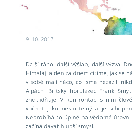
9. 10. 2017
Další ráno, další výšlap, další výzva.
Himaláji a den za dnem cítíme, jak se nám
v sobě mají něco, co jsme nezažili nik
Alpách. Britský horolezec Frank Smyt
zneklidňuje. V konfrontaci s ním člov
vnímat jako nesmrtelný a je schope
Neprobíhá to úplně na vědomé úrovni, 
začíná dávat hlubší smysl…