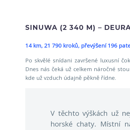
SINUWA (2 340 M) – DEURA
14 km, 21 790 kroků, převýšení 196 pat
Po skvělé snídani završené luxusní čo
Dnes nás čeká už celkem náročné stoup
kde už vzduch údajně pěkně řídne.
V těchto výškách už ne
horské chaty. Místní n