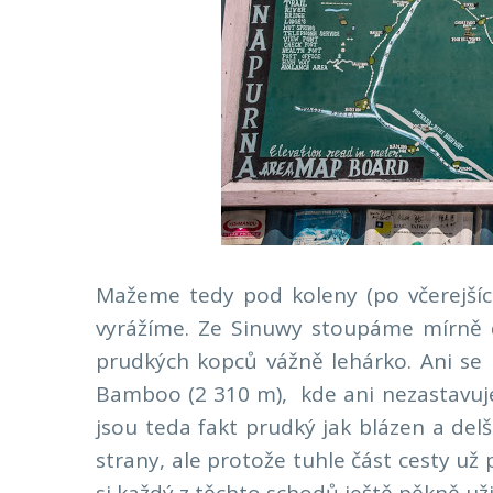
Mažeme tedy pod koleny (po včerejšíc
vyrážíme. Ze Sinuwy stoupáme mírně 
prudkých kopců vážně lehárko. Ani se
Bamboo (2 310 m), kde ani nezastavuje
jsou teda fakt prudký jak blázen a delš
strany, ale protože tuhle část cesty u
si každý z těchto schodů ještě pěkně už