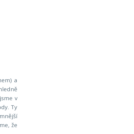
mem) a
hledně
jsme v
dy. Ty
emnější
íme, že