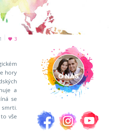
1
3
agickém
le hory
ndských
nuje a
číná se
smrti.
 to vše