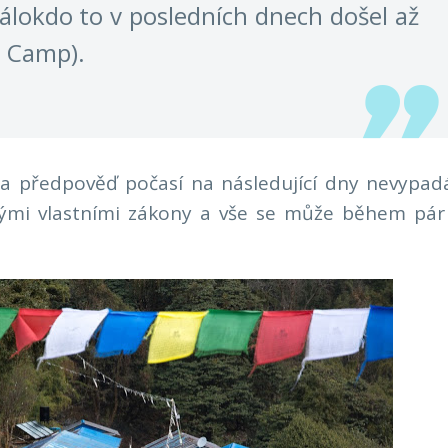
málokdo to v posledních dnech došel až
 Camp).
 předpověď počasí na následující dny nevypadá 
 svými vlastními zákony a vše se může během pá