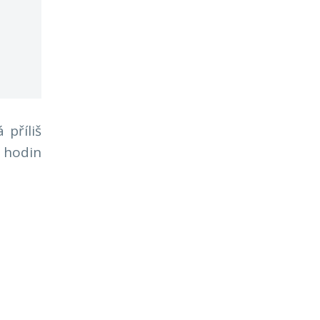
příliš
r hodin