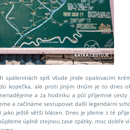
h spáleninách spíš všude jinde opalovacím kré
do kopečka, ale proti jiným dnům je to dnes o
 nenadějeme a za hodinku a půl příjemné cesty 
me a začínáme sestupovat další legendární scho
í jako ještě větší blázen. Dnes je jdeme z té příj
ž půjdeme úplně stejnou zase zpátky, moc dobře v
ijeme.