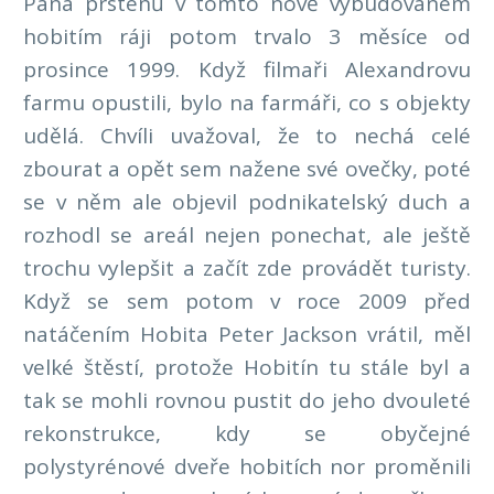
Pána prstenů v tomto nově vybudovaném
hobitím ráji potom trvalo 3 měsíce od
prosince 1999. Když filmaři Alexandrovu
farmu opustili, bylo na farmáři, co s objekty
udělá. Chvíli uvažoval, že to nechá celé
zbourat a opět sem nažene své ovečky, poté
se v něm ale objevil podnikatelský duch a
rozhodl se areál nejen ponechat, ale ještě
trochu vylepšit a začít zde provádět turisty.
Když se sem potom v roce 2009 před
natáčením Hobita Peter Jackson vrátil, měl
velké štěstí, protože Hobitín tu stále byl a
tak se mohli rovnou pustit do jeho dvouleté
rekonstrukce, kdy se obyčejné
polystyrénové dveře hobitích nor proměnili