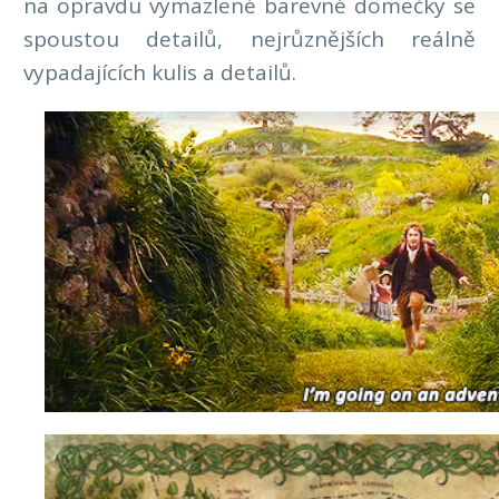
na opravdu vymazlené barevné domečky se
spoustou detailů, nejrůznějších reálně
vypadajících kulis a detailů.