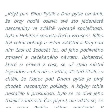
,,Když pan Bilbo Pytlík z Dna pytle oznámil,
že brzy hodlá oslavit své sto jedenácté
narozeniny ve zvláště vybrané společnosti,
byla v Hobitíně spousta řečí a vzrušení. Bilbo
byl velmi bohatý a velmi zvláštní a Kraj nad
ním žasl už šedesát let, od jeho podivného
zmizení a nečekaného návratu. Bohatství,
které si přivezl z cest, se už stalo místní
legendou a obecně se věřilo, ať staří říkali, co
chtěli, že Kopec pod Dnem pytle je plný
chodeb nacpaných poklady. A kdyby tohle
nestačilo k proslulosti, bylo se co divit jeho
trvající zdatnosti. Čas plynul, ale zdálo se, že
na pana Pytlíka vůbec nepůsobí. V