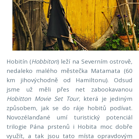
Hobitín (
Hobbiton
) leží na Severním ostrově,
nedaleko malého městečka Matamata (60
km jihovýchodně od Hamiltonu). Odsud
jsme už měli přes net zabookavanou
Hobitton Movie Set Tour
, která je jediným
způsobem, jak se do ráje hobitů podívat.
Novozélanďané umí turistický potenciál
trilogie Pána prstenů i Hobita moc dobře
využít, a tak jsou tato místa opravdovým