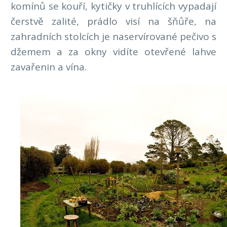
komínů se kouří, kytičky v truhlících vypadají
čerstvě zalité, prádlo visí na šňůře, na
zahradních stolcích je naservírované pečivo s
džemem a za okny vidíte otevřené lahve
zavařenin a vína.