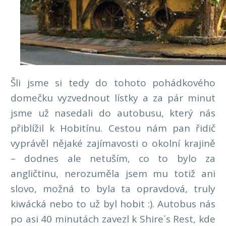
Šli jsme si tedy do tohoto pohádkového
domečku vyzvednout lístky a za pár minut
jsme už nasedali do autobusu, který nás
přiblížil k Hobitínu. Cestou nám pan řidič
vyprávěl nějaké zajímavosti o okolní krajině
– dodnes ale netuším, co to bylo za
angličtinu, nerozuměla jsem mu totiž ani
slovo, možná to byla ta opravdová, truly
kiwácká nebo to už byl hobit :). Autobus nás
po asi 40 minutách zavezl k Shire´s Rest, kde