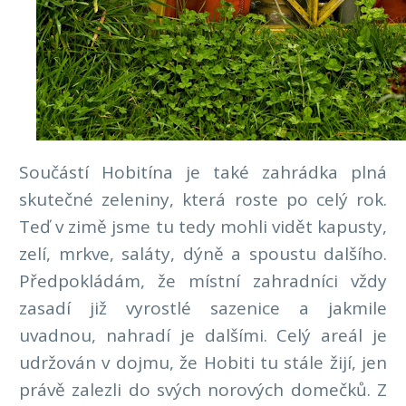
Součástí Hobitína je také zahrádka plná
skutečné zeleniny, která roste po celý rok.
Teď v zimě jsme tu tedy mohli vidět kapusty,
zelí, mrkve, saláty, dýně a spoustu dalšího.
Předpokládám, že místní zahradníci vždy
zasadí již vyrostlé sazenice a jakmile
uvadnou, nahradí je dalšími. Celý areál je
udržován v dojmu, že Hobiti tu stále žijí, jen
právě zalezli do svých norových domečků. Z