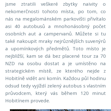
jsme ztratili veškeré zbytky naivity o
nekomerčnosti tohoto místa, po tom, co
nás na megalománském parkovišti přivítalo
asi 40 autobusů a mnohonásobný počet
osobních aut a campervanů. Můžete si tu
také nakoupit mraky nejrůznějších suvenýrů
a upomínkových předmětů. Toto místo je
nejbližší, kam se dá bez placené tour za 70
NZD na osobu dostat a je umístěno na
strategickém místě, ze kterého nejde z
Hobitíně vidět ani komín. Každou půl hodinu
odsud tedy vyjíždí zelený autobus s vlastním
průvodcem, který vás během 120 minut
Hobitínem provede.