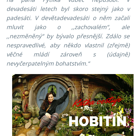
devadesáti letech byl skoro stejný jako v
padesáti. V devětadevadesáti o něm začali
mluvit jako o ,,zachovalém“, ale
,,nezměněný“ by bývalo přesnější. Zdálo se
nespravedlivé, aby někdo vlastnil (zřejmě)
věčné mládí zároveň s (údajně)
nevyčerpatelným bohatstvím.“