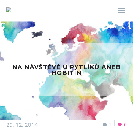
NA NÁVŠTĚVĚ U PYTLÍKŮ ANEB
HOBITÍN
29. 12. 2014
1
0