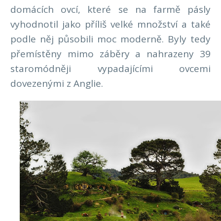
domácích ovcí, které se na farmě pásly
vyhodnotil jako příliš velké množství a také
podle něj působili moc moderně. Byly tedy
přemístěny mimo záběry a nahrazeny 39
staromódněji vypadajícími ovcemi
dovezenými z Anglie.