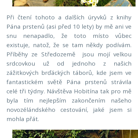
Při čtení tohoto a dalších úryvků z knihy
Pána prstenů (asi před 10 lety) by mě ani ve
snu nenapadlo, že toto místo vůbec
existuje, natož, že se tam někdy podívám.
Příběhy ze Středozemě jsou mojí velkou
srdcovkou už od jednoho z našich
zážitkových brďáckých táborů, kde jsem ve
fantastickém světě Pána prstenů strávila
celé tři týdny. Návštěva Hobitína tak pro mě
byla tím nejlepším zakončením našeho
novozélándského cestování, jaké jsem si
mohla přát.