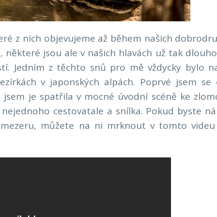
eré z nich objevujeme až během našich dobrodru
 některé jsou ale v našich hlavách už tak dlouho
stí. Jedním z těchto snů pro mě vždycky bylo na
jezírkách v japonských alpách. Poprvé jsem se 
dy jsem je spatřila v mocné úvodní scéně ke zl
ru nejednoho cestovatale a snílka. Pokud byste 
u mezeru, můžete na ni mrknout v tomto videu