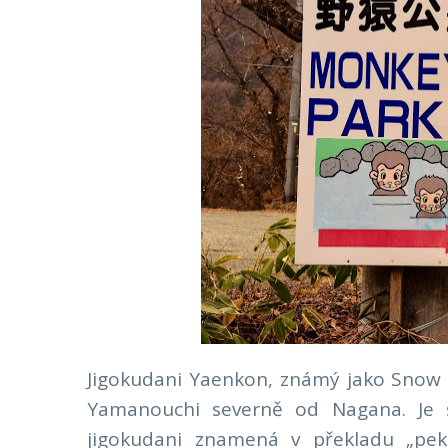
Jigokudani Yaenkon, známý jako Snow M
Yamanouchi severně od Nagana. Je s
jigokudani znamená v překladu „pekel