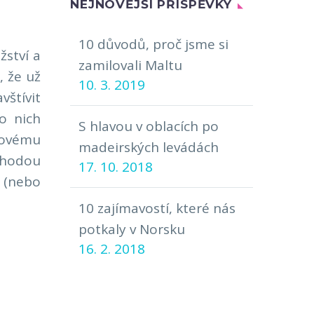
NEJNOVĚJŠÍ PŘÍSPĚVKY
10 důvodů, proč jsme si
žství a
zamilovali Maltu
, že už
10. 3. 2019
vštívit
o nich
S hlavou v oblacích po
omovému
madeirských levádách
náhodou
17. 10. 2018
 (nebo
10 zajímavostí, které nás
potkaly v Norsku
16. 2. 2018