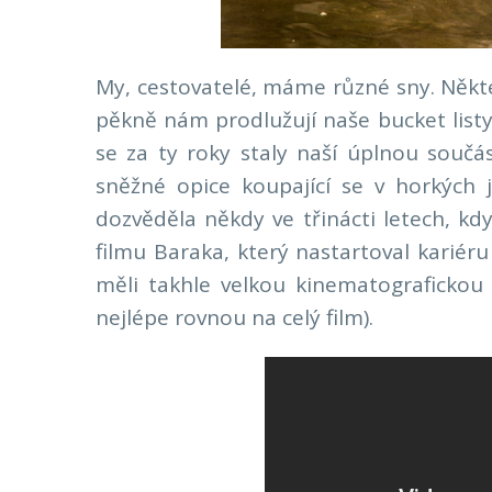
My, cestovatelé, máme různé sny. Někt
pěkně nám prodlužují naše bucket listy,
se za ty roky staly naší úplnou součá
sněžné opice koupající se v horkých 
dozvěděla někdy ve třinácti letech, k
filmu Baraka, který nastartoval karié
měli takhle velkou kinematograficko
nejlépe rovnou na celý film).