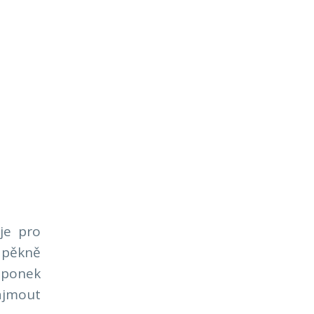
je pro
 pěkně
aponek
ajmout