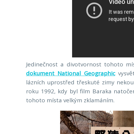
Jedinečnost a divotvornost tohoto mí
dokument National Geographic
vysvět
lázních uprostřed třeskuté zimy neko
roku 1992, kdy byl film Baraka natoče
tohoto místa velkým zklamáním.