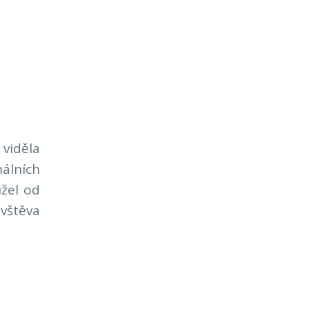
viděla
málních
žel od
vštěva