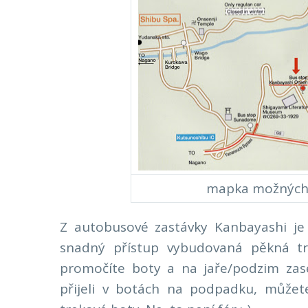
mapka možných c
Z autobusové zastávky Kanbayashi je 
snadný přístup vybudovaná pěkná tr
promočíte boty a na jaře/podzim zas
přijeli v botách na podpadku, může