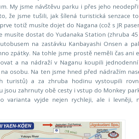
. My jsme návštěvu parku i přes jeho neodepři
o, že jsme tušili, jak šílená turistická senzace t
ejprve totiž musíte dojet do Nagana (což s JR pas
e musíte dostat do Yudanaka Station (zhruba 45
autobusem na zastávku Kanbayashi Onsen a pak
hno zpátky. Na tohle jsme prostě neměli čas ani e
tovat a na nádraží v Naganu koupili jednodenní 
 na osobu. Na ten jsme hned před nádražím nase
h turistů) a za zhruba hodinu vystoupili rov
u jsou zahrnuty obě cesty i vstup do Monkey par
 varianta vyjde nejen rychleji, ale i levněji, 