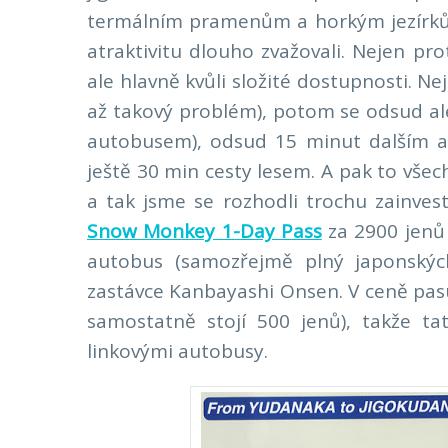
termálním pramenům a horkým jezírkům
atraktivitu dlouho zvažovali. Nejen prot
ale hlavně kvůli složité dostupnosti. N
až takový problém), potom se odsud al
autobusem), odsud 15 minut dalším 
ještě 30 min cesty lesem. A pak to všec
a tak jsme se rozhodli trochu zainves
Snow Monkey 1-Day Pass
za 2900 jenů
autobus (samozřejmě plný japonskýc
zastávce Kanbayashi Onsen. V ceně pas
samostatně stojí 500 jenů), takže tato
linkovými autobusy.