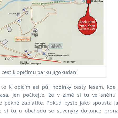
est k opičímu parku Jigokudani
to k opicím asi půl hodinky cesty lesem, kde 
asa. Jen počítejte, že v zimě si tu ve sněhu
e pěkně zablátíte. Pokud byste jako spousta J
te si tu u obchodu se suvenýry dokonce pron