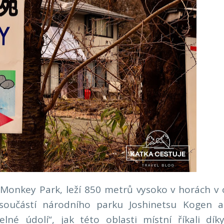
onkey Park, leží 850 metrů vysoko v horách v o
oučástí národního parku Joshinetsu Kogen a
né údolí“, jak této oblasti místní říkali díky