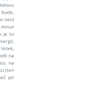
telnou
o bude,
em není
 minut
 je to
nergii,
lístek,
dli na
nou na
ku (ten
než jet