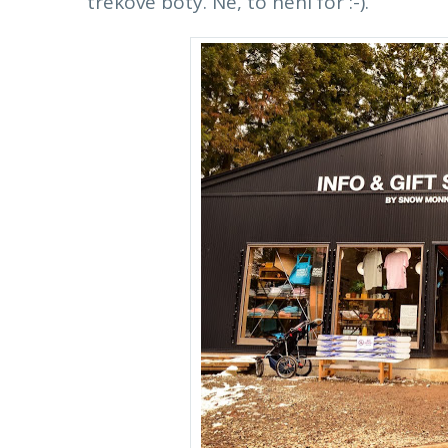
trekové boty. Ne, to není fór :-).